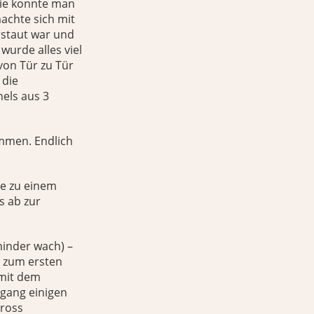
nie konnte man
achte sich mit
staut war und
wurde alles viel
von Tür zu Tür
 die
nels aus 3
ommen. Endlich
e zu einem
s ab zur
minder wach) –
n zum ersten
 mit dem
egang einigen
gross