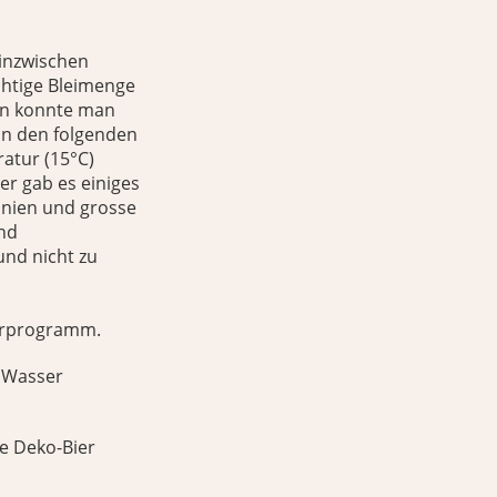
 inzwischen
ichtige Bleimenge
 an konnte man
an den folgenden
atur (15°C)
er gab es einiges
onien und grosse
nd
nd nicht zu
eerprogramm.
r Wasser
he Deko-Bier