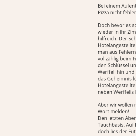
Bei einem Aufent
Pizza nicht fehle
Doch bevor es so
wieder in ihr Zi
hilfreich. Der S
Hotelangestellt
man aus Fehlern
vollzählig beim 
den Schlüssel u
Werffeli hin und
das Geheimnis l
Hotelangestellt
neben Werffelis 
Aber wir wollen 
Wort melden!
Den letzten Aben
Tauchbasis. Auf 
doch lies der Fu