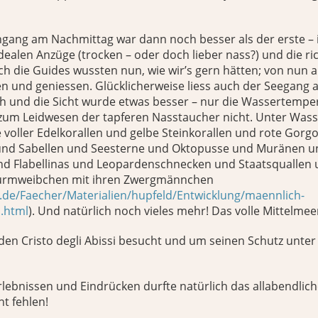
hgang am Nachmittag war dann noch besser als der erste –
 idealen Anzüge (trocken – oder doch lieber nass?) und die r
ch die Guides wussten nun, wie wir’s gern hätten; von nun
n und geniessen. Glücklicherweise liess auch der Seegang 
h und die Sicht wurde etwas besser – nur die Wassertemper
zum Leidwesen der tapferen Nasstaucher nicht. Unter Wass
voller Edelkorallen und gelbe Steinkorallen und rote Gorg
und Sabellen und Seesterne und Oktopusse und Muränen u
d Flabellinas und Leopardenschnecken und Staatsquallen u
wurmweibchen mit ihren Zwergmännchen
.de/Faecher/Materialien/hupfeld/Entwicklung/maennlich-
a.html
). Und natürlich noch vieles mehr! Das volle Mittelm
den Cristo degli Abissi besucht und um seinen Schutz unte
rlebnissen und Eindrücken durfte natürlich das allabendlic
t fehlen!