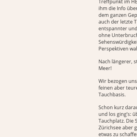
Treffpunkt im HB
ihm die Info üb
dem ganzen Gepä
auch der letzte 
entspannter und 
ohne Unterbruch
Sehenswürdigkeit
Perspektiven w
Nach längerer, s
Meer!
Wir bezogen uns
feinen aber teur
Tauchbasis.
Schon kurz dara
und los ging’s: 
Tauchplatz. Die 
Zürichsee aber 
etwas zu schaff