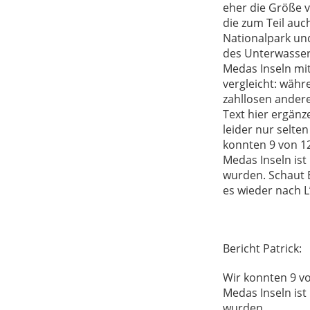
eher die Größe v
die zum Teil auc
Nationalpark und
des Unterwasser
Medas Inseln mi
vergleicht: wäh
zahllosen andere
Text hier ergänz
leider nur selte
konnten 9 von 1
Medas Inseln ist
wurden. Schaut E
es wieder nach L’
Bericht Patrick:
Wir konnten 9 v
Medas Inseln ist
wurden.