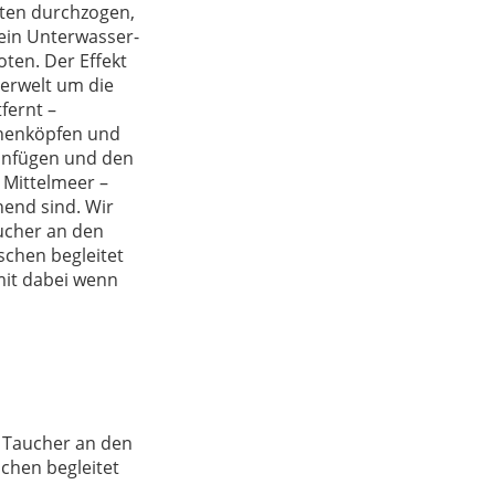
tten durchzogen,
 ein Unterwasser-
oten. Der Effekt
erwelt um die
fernt –
chenköpfen und
einfügen und den
 Mittelmeer –
nend sind. Wir
ucher an den
rschen begleitet
mit dabei wenn
 Taucher an den
schen begleitet