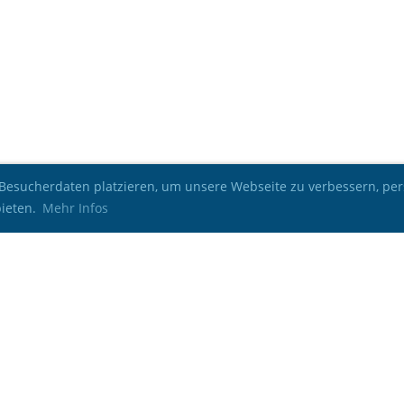
esucherdaten platzieren, um unsere Webseite zu verbessern, pers
bieten.
Mehr Infos