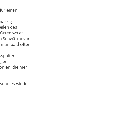
für einen
mässig
eilen des
Orten wo es
ten Schwärmevon
 man bald öfter
sspalten,
gen,
nien, die hier
.
 wenn es wieder