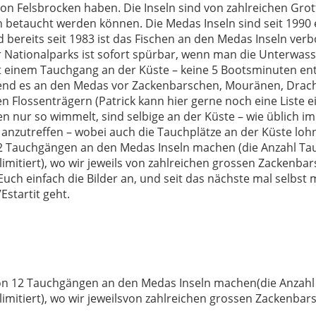
on Felsbrocken haben. Die Inseln sind von zahlreichen Gro
h betaucht werden können. Die Medas Inseln sind seit 1990
 bereits seit 1983 ist das Fischen an den Medas Inseln verb
 Nationalparks ist sofort spürbar, wenn man die Unterwass
t einem Tauchgang an der Küste – keine 5 Bootsminuten ent
rend es an den Medas vor Zackenbarschen, Mouränen, Dra
n Flossenträgern (Patrick kann hier gerne noch eine Liste 
en nur so wimmelt, sind selbige an der Küste – wie üblich im
n anzutreffen – wobei auch die Tauchplätze an der Küste loh
2 Tauchgängen an den Medas Inseln machen (die Anzahl Ta
 limitiert), wo wir jeweils von zahlreichen grossen Zackenba
uch einfach die Bilder an, und seit das nächste mal selbst 
Estartit geht.
on 12 Tauchgängen an den Medas Inseln machen(die Anzahl
 limitiert), wo wir jeweilsvon zahlreichen grossen Zackenbar