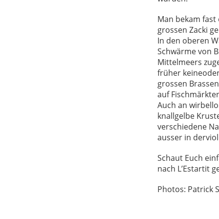
Man bekam fast d
grossen Zacki gee
In den oberen W
Schwärme von Ba
Mittelmeers zug
früher keineode
grossen Brassen
auf Fischmärkten
Auch an wirbello
knallgelbe Kru
verschiedene Na
ausser in dervi
Schaut Euch einf
nach L’Estartit g
Photos: Patrick