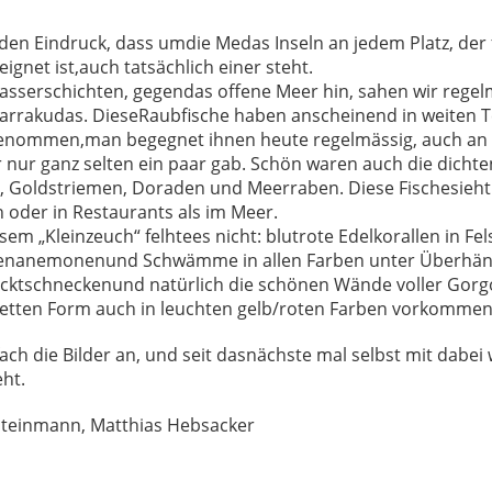
en Eindruck, dass umdie Medas Inseln an jedem Platz, der 
ignet ist,auch tatsächlich einer steht.
asserschichten, gegendas offene Meer hin, sahen wir regel
rrakudas. DieseRaubfische haben anscheinend in weiten T
enommen,man begegnet ihnen heute regelmässig, auch an 
r nur ganz selten ein paar gab. Schön waren auch die dich
, Goldstriemen, Doraden und Meerraben. Diese Fischesieht
 oder in Restaurants als im Meer.
sem „Kleinzeuch“ felhtees nicht: blutrote Edelkorallen in Fel
stenanemonenund Schwämme in allen Farben unter Überhän
cktschneckenund natürlich die schönen Wände voller Gorgo
oletten Form auch in leuchten gelb/roten Farben vorkommen
ach die Bilder an, und seit dasnächste mal selbst mit dabei
eht.
 Steinmann, Matthias Hebsacker