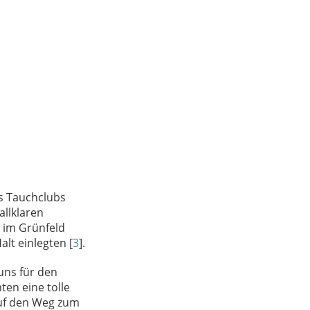
s Tauchclubs
allklaren
 im Grünfeld
lt einlegten [
3
].
uns für den
en eine tolle
uf den Weg zum