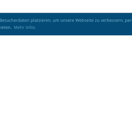
esucherdaten platzieren, um unsere Webseite zu verbessern, pers
bieten.
Mehr Infos